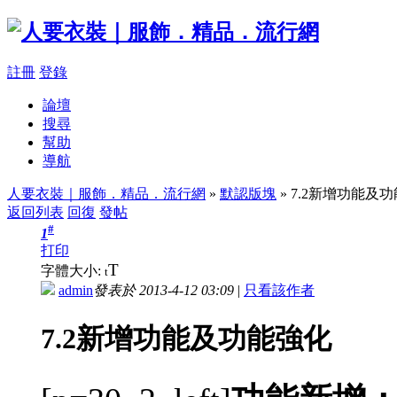
註冊
登錄
論壇
搜尋
幫助
導航
人要衣裝｜服飾．精品．流行網
»
默認版塊
» 7.2新增功能及
返回列表
回復
發帖
#
1
打印
T
字體大小:
t
admin
發表於 2013-4-12 03:09
|
只看該作者
7.2新增功能及功能強化