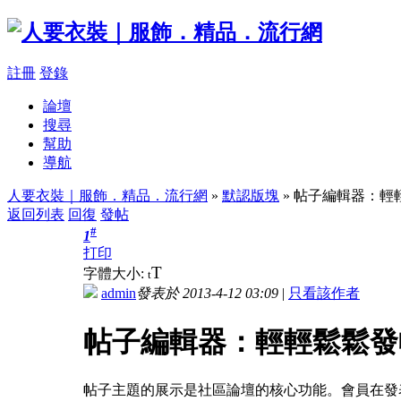
註冊
登錄
論壇
搜尋
幫助
導航
人要衣裝｜服飾．精品．流行網
»
默認版塊
» 帖子編輯器：輕
返回列表
回復
發帖
#
1
打印
T
字體大小:
t
admin
發表於 2013-4-12 03:09
|
只看該作者
帖子編輯器：輕輕鬆鬆發
帖子主題的展示是社區論壇的核心功能。會員在發