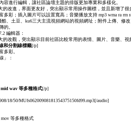
內容進行編輯，讓社區論壇主題的排版更加專業和多樣化。
器有了很大的改進，界面更友好，突出顯示常用操作圖標，並且新增了
可以設置寬高；音樂播放支持 mp3 wma ra rm ram midwav
以自動分析優酷、土豆、ku6三大主流視頻網站的視頻網址；附件上
傳的。
 7.2 編輯器：
器有了很大的改觀，突出顯示目前社區比較常用的表情、圖片、音樂、視
除線和分割線標籤
[/p]
富多彩。
線」：
 mid wav 等多種格式
[/p]
/200908/18/50/MUfs06200908181354375150fd99.mp3[/audio]
peg mov 等多種格式