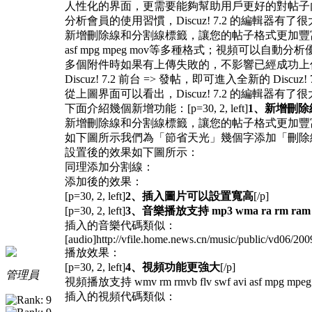
人性化的界面，更需要能夠幫助用戶更好的對帖子
分析會員的使用習慣，Discuz! 7.2 的編輯
新增刪除線和分割線標籤，讓您的帖子格式更加豐富多彩；插入圖片
asf mpg mpeg mov等多種格式；視頻可
多個附件時如果有上傳失敗的，不影響已經成功上
Discuz! 7.2 前台 => 發帖，即可進入全新的 Discuz!
從上圖界面可以看出，Discuz! 7.2 的編輯
下面介紹幾個新增功能：[p=30, 2, left]
1、新增刪
新增刪除線和分割線標籤，讓您的帖子格式更加豐
如下圖所示我們為「節省天光」幾個字添加「刪除
設置後的效果如下圖所示：
同理添加分割線：
添加後的效果：
[p=30, 2, left]
2、插入圖片可以設置寬高
[/p]
[p=30, 2, left]
3、音樂播放支持 mp3 wma ra rm ram
插入的音樂代碼類似：
[audio]http://vfile.home.news.cn/music/public/vd06
播放效果：
[p=30, 2, left]
4、視頻功能更強大
[/p]
管理員
視頻播放支持 wmv rm rmvb flv swf avi asf mpg m
插入的視頻代碼類似：