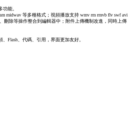
很多功能。
 等多種格式；視頻播放支持 wmv rm rmvb flv swf avi
傳、修改、刪除等操作整合到編輯器中；附件上傳機制改進，同時上傳
頻、Flash、代碼、引用，界面更加友好。