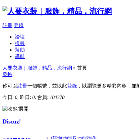
註冊
登錄
論壇
搜尋
幫助
導航
人要衣裝｜服飾．精品．流行網
» 首頁
發帖
你可以
註冊
一個帳號，並以此
登錄
，以瀏覽更多精彩內容，並
今日:
0
, 昨日:
0
, 會員:
104370
Discuz!
7.2新增功能及功能強化