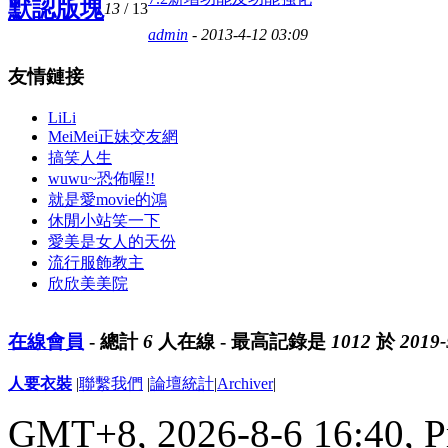
默認版塊
13
/ 13
admin
- 2013-4-12 03:09
友情鏈接
LiLi
MeiMei正妹交友網
搞笑人生
wuwu~恐佈喔!!
就是愛movie的鴻
休閒小站笑一下
愛美是女人的天份
流行服飾教主
欣欣美美院
在線會員
- 總計
6
人在線 - 最高記錄是
1012
於
2019-
人要衣裝
|
聯繫我們
|
論壇統計
|
Archiver
|
GMT+8, 2026-8-6 16:40,
P