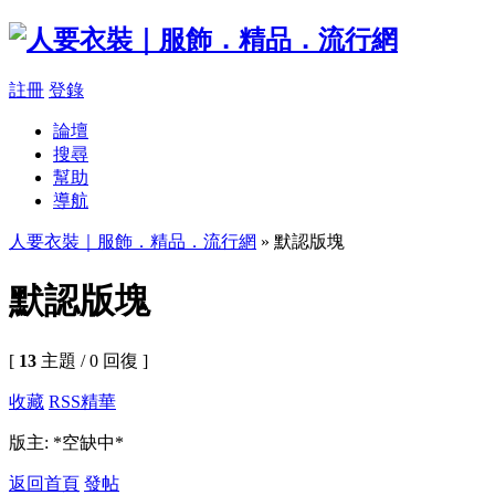
註冊
登錄
論壇
搜尋
幫助
導航
人要衣裝｜服飾．精品．流行網
» 默認版塊
默認版塊
[
13
主題 / 0 回復 ]
收藏
RSS
精華
版主: *空缺中*
返回首頁
發帖